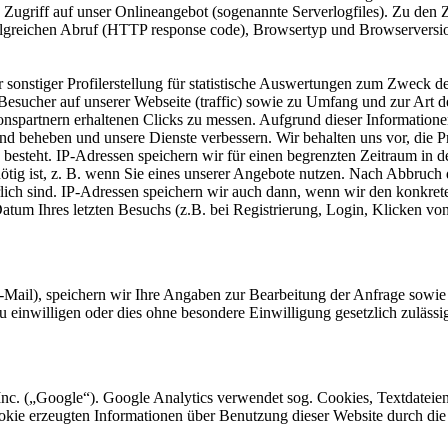
n Zugriff auf unser Onlineangebot (sogenannte Serverlogfiles). Zu d
greichen Abruf (HTTP response code), Browsertyp und Browserversion,
sonstiger Profilerstellung für statistische Auswertungen zum Zweck de
esucher auf unserer Webseite (traffic) sowie zu Umfang und zur Art d
partnern erhaltenen Clicks zu messen. Aufgrund dieser Informationen 
nd beheben und unsere Dienste verbessern. Wir behalten uns vor, die P
besteht. IP-Adressen speichern wir für einen begrenzten Zeitraum in de
nötig ist, z. B. wenn Sie eines unserer Angebote nutzen. Nach Abbruch
rlich sind. IP-Adressen speichern wir auch dann, wenn wir den konkre
tum Ihres letzten Besuchs (z.B. bei Registrierung, Login, Klicken von 
-Mail), speichern wir Ihre Angaben zur Bearbeitung der Anfrage sowie 
einwilligen oder dies ohne besondere Einwilligung gesetzlich zulässig 
nc. („Google“). Google Analytics verwendet sog. Cookies, Textdateien
kie erzeugten Informationen über Benutzung dieser Website durch die