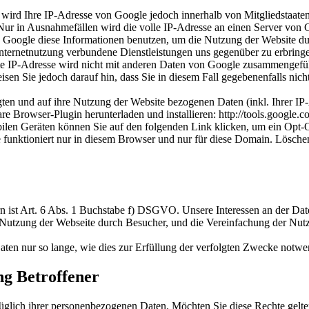
 wird Ihre IP-Adresse von Google jedoch innerhalb von Mitgliedstaate
r in Ausnahmefällen wird die volle IP-Adresse an einen Server von G
d Google diese Informationen benutzen, um die Nutzung der Website du
nternetnutzung verbundene Dienstleistungen uns gegenüber zu erbring
e IP-Adresse wird nicht mit anderen Daten von Google zusammengeführ
sen Sie jedoch darauf hin, dass Sie in diesem Fall gegebenenfalls nic
ten und auf ihre Nutzung der Website bezogenen Daten (inkl. Ihrer IP
e Browser-Plugin herunterladen und installieren: http://tools.google.
len Geräten können Sie auf den folgenden Link klicken, um ein Opt-O
e funktioniert nur in diesem Browser und nur für diese Domain. Lösche
 ist Art. 6 Abs. 1 Buchstabe f) DSGVO. Unsere Interessen an der Date
r Nutzung der Webseite durch Besucher, und die Vereinfachung der Nut
ten nur so lange, wie dies zur Erfüllung der verfolgten Zwecke notwen
ng Betroffener
ich ihrer personenbezogenen Daten. Möchten Sie diese Rechte geltend 