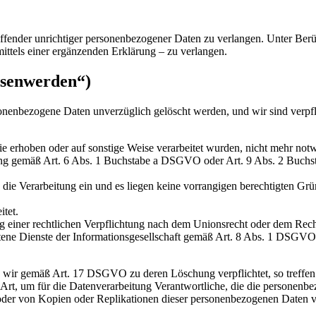
effender unrichtiger personenbezogener Daten zu verlangen. Unter Ber
ittels einer ergänzenden Erklärung – zu verlangen.
ssenwerden“)
sonenbezogene Daten unverzüglich gelöscht werden, und wir sind verpf
ie erhoben oder auf sonstige Weise verarbeitet wurden, nicht mehr not
itung gemäß Art. 6 Abs. 1 Buchstabe a DSGVO oder Art. 9 Abs. 2 Buchs
e Verarbeitung ein und es liegen keine vorrangigen berechtigten Gründ
tet.
 einer rechtlichen Verpflichtung nach dem Unionsrecht oder dem Recht 
ene Dienste der Informationsgesellschaft gemäß Art. 8 Abs. 1 DSGVO
 wir gemäß Art. 17 DSGVO zu deren Löschung verpflichtet, so treffen 
, um für die Datenverarbeitung Verantwortliche, die die personenbez
oder von Kopien oder Replikationen dieser personenbezogenen Daten v